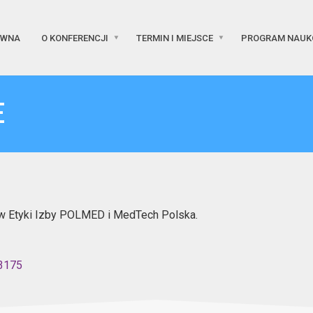
ÓWNA
O KONFERENCJI
TERMIN I MIEJSCE
PROGRAM NAU
E
w Etyki Izby POLMED i MedTech Polska.
/3175