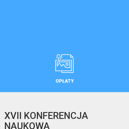
PROGRAM
REJESTRACJA
Wypełnij formularz
zgłoszeniowy
ZOBACZ WIĘCEJ
ZOBACZ WIĘCEJ
OPŁATY
ZOBACZ WIĘCEJ
XVII KONFERENCJA
NAUKOWA